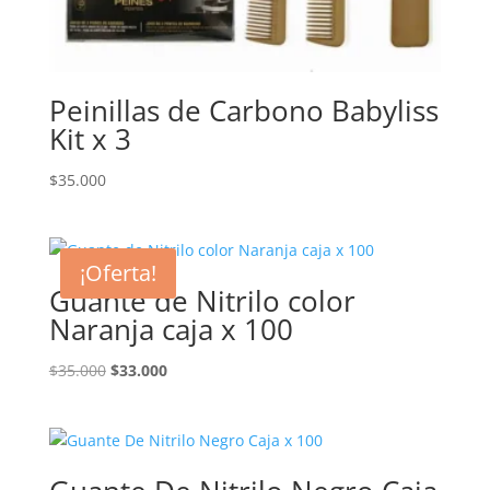
Peinillas de Carbono Babyliss
Kit x 3
$
35.000
¡Oferta!
Guante de Nitrilo color
Naranja caja x 100
El
El
$
35.000
$
33.000
precio
precio
original
actual
era:
es:
$35.000.
$33.000.