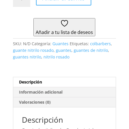
de
Nitrilo
Rosado
Caja
x
Añadir a tu lista de deseos
100
cantidad
SKU:
N/D
Categoría:
Guantes
Etiquetas:
colbarbers
,
guante nitrilo rosado
,
guantes
,
guantes de nitrilo
,
guantes nitrilo
,
nitrilo rosado
Descripción
Información adicional
Valoraciones (0)
Descripción