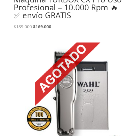
Profesional – 10.000 Rpm 🔥
✅ envío GRATIS
El
El
$
189.000
$
169.000
precio
precio
original
actual
era:
es:
$189.000.
$169.000.