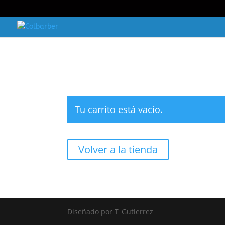
Tu carrito está vacío.
Volver a la tienda
Diseñado por
T_Gutierrez