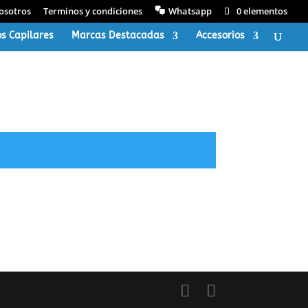
osotros
Terminos y condiciones
Whatsapp
0 elementos
s Capilares
Marcas Destacadas
Accesorios