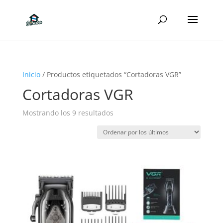
Inicio
/ Productos etiquetados “Cortadoras VGR”
Cortadoras VGR
Ordenado
Mostrando los 9 resultados
por
los
últimos