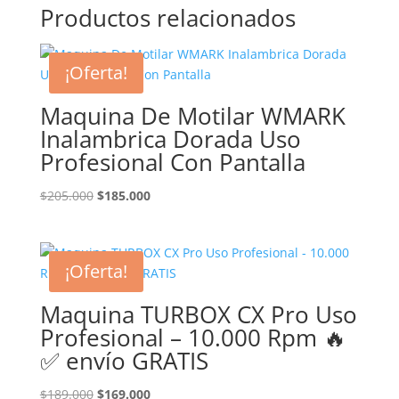
Productos relacionados
¡Oferta!
Maquina De Motilar WMARK
Inalambrica Dorada Uso
Profesional Con Pantalla
El
El
$
205.000
$
185.000
precio
precio
original
actual
era:
es:
¡Oferta!
$205.000.
$185.000.
Maquina TURBOX CX Pro Uso
Profesional – 10.000 Rpm 🔥
✅ envío GRATIS
El
El
$
189.000
$
169.000