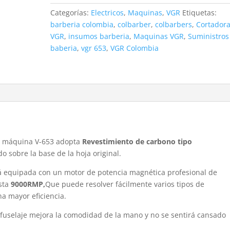
cabello
Categorías:
Electricos
,
Maquinas
,
VGR
Etiquetas:
Inalámbrica
barberia colombia
,
colbarber
,
colbarbers
,
Cortador
cantidad
VGR
,
insumos barberia
,
Maquinas VGR
,
Suministros
baberia
,
vgr 653
,
VGR Colombia
ta máquina V-653 adopta
Revestimiento de carbono tipo
do sobre la base de la hoja original.
stá equipada con un motor de potencia magnética profesional de
asta
9000RMP,
Que puede resolver fácilmente varios tipos de
a mayor eficiencia.
 fuselaje mejora la comodidad de la mano y no se sentirá cansado