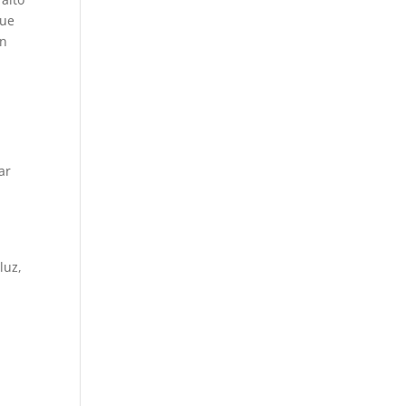
ue
on
ar
luz,