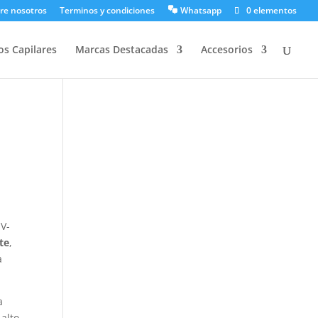
re nosotros
Terminos y condiciones
Whatsapp
0 elementos
os Capilares
Marcas Destacadas
Accesorios
 V-
te
,
a
a
alto