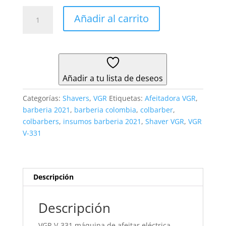
Maquina
Añadir al carrito
Afeitadora
Shaver
Rasuradora
Recargable
Vgr
Añadir a tu lista de deseos
V-
331
Categorías:
Shavers
,
VGR
Etiquetas:
Afeitadora VGR
,
cantidad
barberia 2021
,
barberia colombia
,
colbarber
,
colbarbers
,
insumos barberia 2021
,
Shaver VGR
,
VGR
V-331
Descripción
Descripción
VGR V-331 máquina de afeitar eléctrica