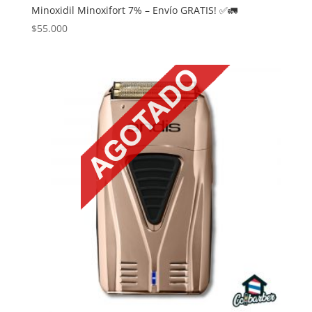
Minoxidil Minoxifort 7% – Envío GRATIS! ✅🚛
$
55.000