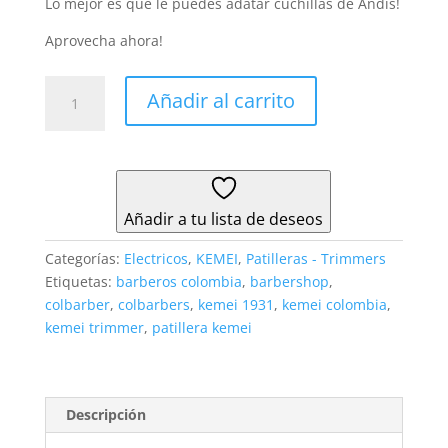
Lo mejor es que le puedes adatar cuchillas de Andis!
Aprovecha ahora!
Kemei
Añadir al carrito
1931
Patillera
Uso
Profesional
T
Añadir a tu lista de deseos
Outliner
cantidad
Categorías:
Electricos
,
KEMEI
,
Patilleras - Trimmers
Etiquetas:
barberos colombia
,
barbershop
,
colbarber
,
colbarbers
,
kemei 1931
,
kemei colombia
,
kemei trimmer
,
patillera kemei
Descripción