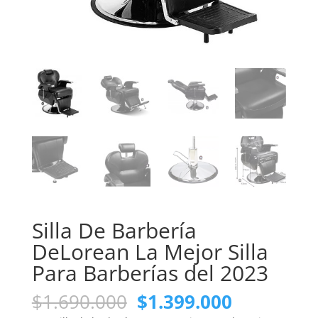
Silla De Barbería
DeLorean La Mejor Silla
Para Barberías del 2023
El
El
$
1.690.000
$
1.399.000
precio
precio