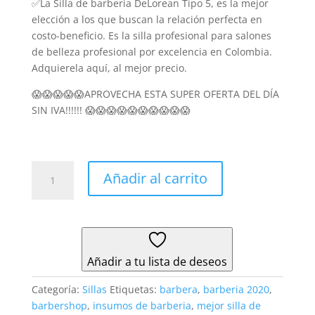
✅La Silla de barbería DeLorean Tipo 5, es la mejor
original
actual
elección a los que buscan la relación perfecta en
era:
es:
costo-beneficio. Es la silla profesional para salones
$1.690.000.
$1.399.00
de belleza profesional por excelencia en Colombia.
Adquierela aquí, al mejor precio.
😱😱😱😱😱APROVECHA ESTA SUPER OFERTA DEL DÍA
SIN IVA!!!!!! 😱😱😱😱😱😱😱😱😱😱
Silla
Añadir al carrito
De
Barbería
DeLorean
La
Mejor
Añadir a tu lista de deseos
Silla
Para
Categoría:
Sillas
Etiquetas:
barbera
,
barberia 2020
,
Barberías
barbershop
,
insumos de barberia
,
mejor silla de
del