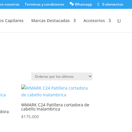
re nosotros
Terminos y condiciones
Whatsapp
0 elementos
os Capilares
Marcas Destacadas
Accesorios
WMARK C24 Patillera cortadora de
cabello Inalambrica
adora
$
175.000