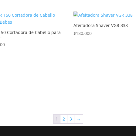
Afeitadora Shaver VGR 338
150 Cortadora de Cabello para
$
180.000
s
000
1
2
3
→