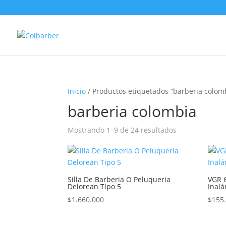
Inicio
/ Productos etiquetados “barberia colom
barberia colombia
Ordenado
Mostrando 1–9 de 24 resultados
por
los
últimos
Silla De Barberia O Peluqueria
VGR 6
Delorean Tipo 5
Inal
$
1.660.000
$
155