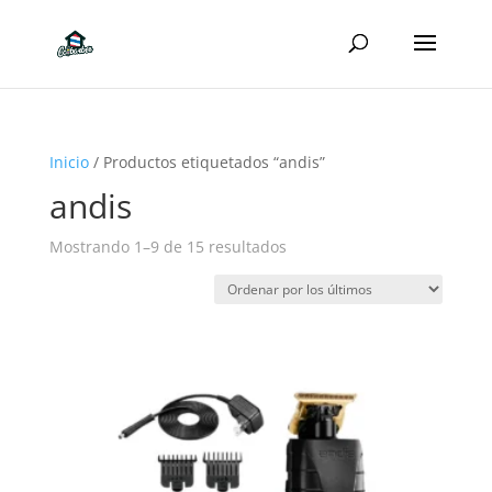
Inicio
/ Productos etiquetados “andis”
andis
Ordenado
Mostrando 1–9 de 15 resultados
por
los
últimos