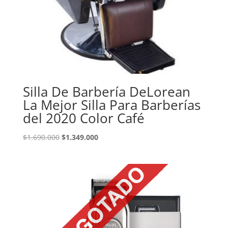
Silla De Barbería DeLorean
La Mejor Silla Para Barberías
del 2020 Color Café
El
El
$
1.690.000
$
1.349.000
precio
precio
original
actual
era:
es:
$1.690.000.
$1.349.000.