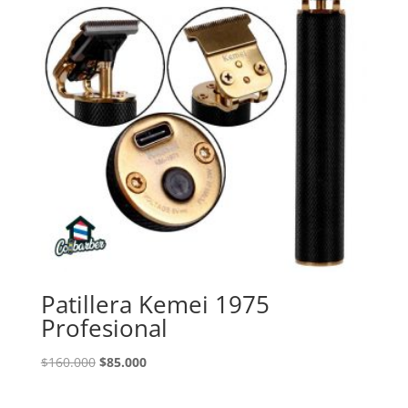
Patillera Kemei 1975
Profesional
El
El
$
160.000
$
85.000
precio
precio
original
actual