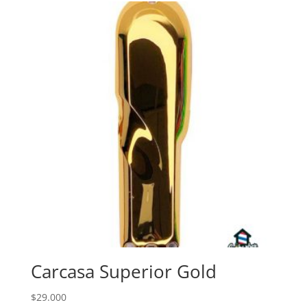
era:
es:
$160.000.
$85.000.
Carcasa Superior Gold
$
29.000