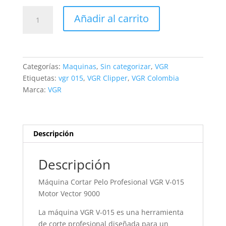
VGR
Añadir al carrito
015
Motor
Vector
9.900
Categorías:
Maquinas
,
Sin categorizar
,
VGR
RPM
Etiquetas:
vgr 015
,
VGR Clipper
,
VGR Colombia
Cortadora
Marca:
VGR
De
Cabello
Profesional
cantidad
Descripción
Descripción
Máquina Cortar Pelo Profesional VGR V-015
Motor Vector 9000
La máquina VGR V-015 es una herramienta
de corte profesional diseñada para un