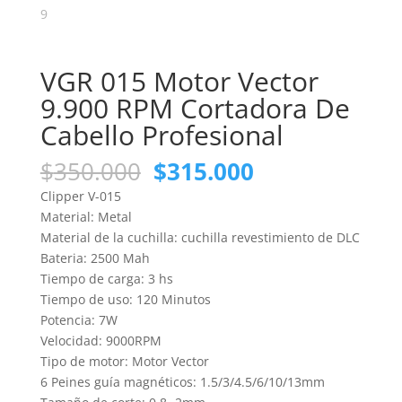
VGR 015 Motor Vector
9.900 RPM Cortadora De
Cabello Profesional
El
El
$
350.000
$
315.000
precio
precio
Clipper V-015
original
actual
Material: Metal
era:
es:
Material de la cuchilla: cuchilla revestimiento de DLC
$350.000.
$315.000.
Bateria: 2500 Mah
Tiempo de carga: 3 hs
Tiempo de uso: 120 Minutos
Potencia: 7W
Velocidad: 9000RPM
Tipo de motor: Motor Vector
6 Peines guía magnéticos: 1.5/3/4.5/6/10/13mm