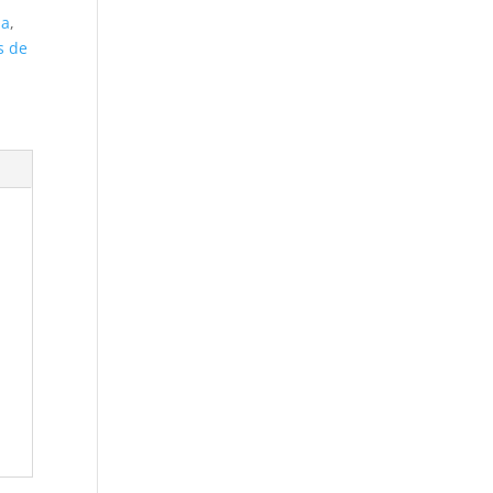
ia
,
s de