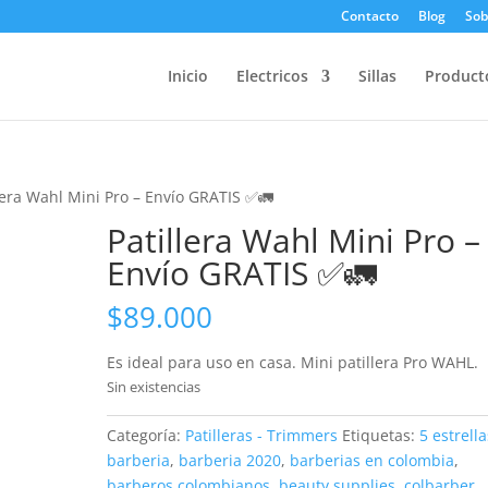
Contacto
Blog
Sob
Inicio
Electricos
Sillas
Product
lera Wahl Mini Pro – Envío GRATIS ✅🚛
Patillera Wahl Mini Pro –
Envío GRATIS ✅🚛
$
89.000
Es ideal para uso en casa. Mini patillera Pro WAHL.
Sin existencias
Categoría:
Patilleras - Trimmers
Etiquetas:
5 estrella
barberia
,
barberia 2020
,
barberias en colombia
,
barberos colombianos
,
beauty supplies
,
colbarber
,