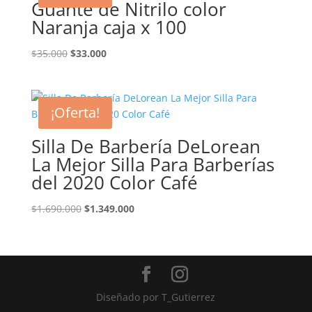
Guante de Nitrilo color
Naranja caja x 100
El
El
$
35.000
$
33.000
precio
precio
original
actual
era:
es:
¡Oferta!
$35.000.
$33.000.
Silla De Barbería DeLorean
La Mejor Silla Para Barberías
del 2020 Color Café
El
El
$
1.690.000
$
1.349.000
precio
precio
original
actual
era:
es:
$1.690.000.
$1.349.000.
Diseñado por
T_Gutierrez