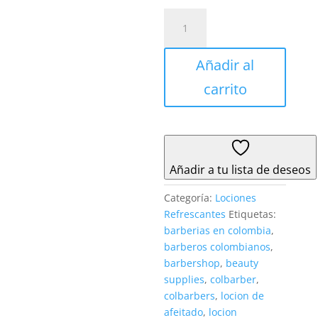
Loción
Refrescante
Pacific
Añadir al
blue
Pearl
carrito
Collection
x
1000
ml
cantidad
Añadir a tu lista de deseos
Categoría:
Lociones
Refrescantes
Etiquetas:
barberias en colombia
,
barberos colombianos
,
barbershop
,
beauty
supplies
,
colbarber
,
colbarbers
,
locion de
afeitado
,
locion