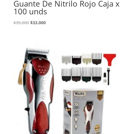
Guante De Nitrilo Rojo Caja x
100 unds
El
El
$
35.000
$
33.000
precio
precio
original
actual
era:
es:
$35.000.
$33.000.