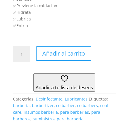
✅Previene la oxidacion
✅Hidrata
✅Lubrica
✅Enfria
Desinfectante
Añadir al carrito
7
en
1
-
Barbertizer
Añadir a tu lista de deseos
X
600
Categorías:
Desinfectante
,
Lubricantes
Etiquetas:
ml✅
barberia
,
barbertizer
,
colbarber
,
colbarbers
,
cool
cantidad
care
,
insumos barberia
,
para barberias
,
para
barberos
,
suministros para barberia