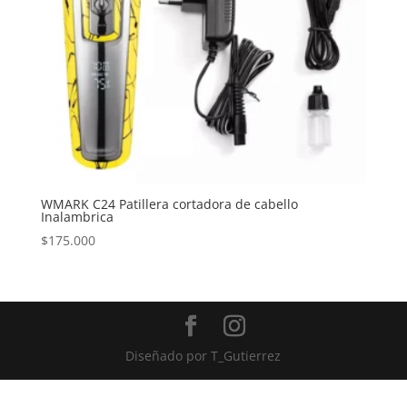
WMARK C24 Patillera cortadora de cabello
Inalambrica
$
175.000
Diseñado por
T_Gutierrez