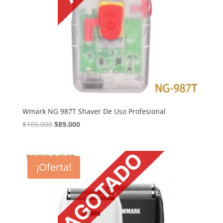
Wmark NG 987T Shaver De Uso Profesional
El
El
$
105.000
$
89.000
precio
precio
original
actual
era:
es:
¡Oferta!
$105.000.
$89.000.