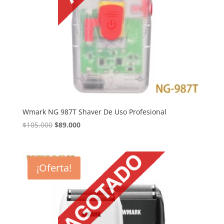
Wmark NG 987T Shaver De Uso Profesional
El
El
$
105.000
$
89.000
precio
precio
original
actual
era:
es:
¡Oferta!
$105.000.
$89.000.