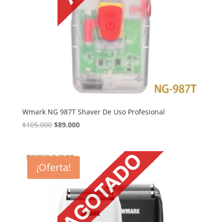
Wmark NG 987T Shaver De Uso Profesional
El
El
$
105.000
$
89.000
precio
precio
original
actual
era:
es:
¡Oferta!
$105.000.
$89.000.