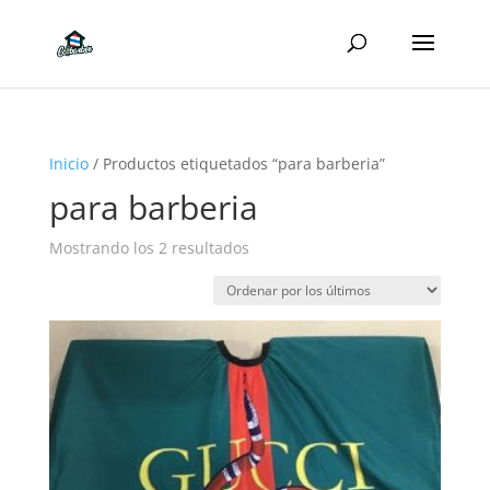
Inicio
/ Productos etiquetados “para barberia”
para barberia
Ordenado
Mostrando los 2 resultados
por
los
últimos