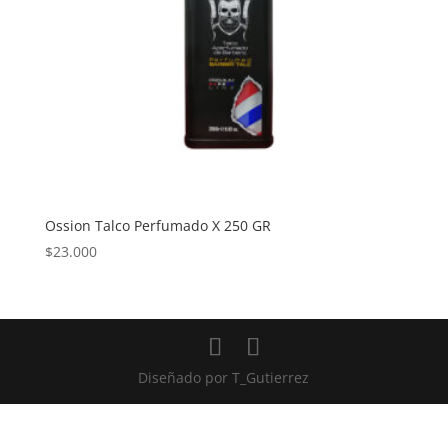
Ossion Talco Perfumado X 250 GR
$
23.000
Diseñado por
T_Gutierrez