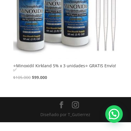
⭐Minoxidil Kirkland 5% x 3 unidades⭐ GRATIS Envío!
✅
El
El
$
105.000
$
99.000
precio
precio
original
actual
era:
es:
$105.000.
$99.000.
Diseñado por
T_Gutierrez