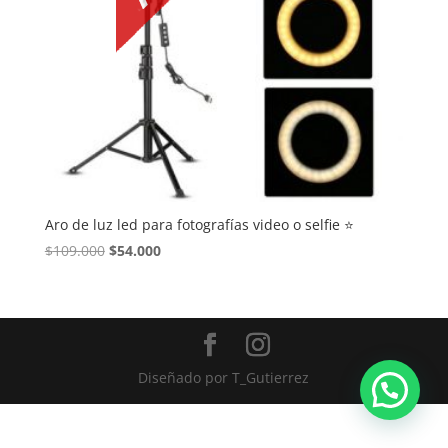
Aro de luz led para fotografías video o selfie ⭐
El
El
$
109.000
$
54.000
precio
precio
original
actual
era:
es:
$109.000.
$54.000.
Diseñado por
T_Gutierrez