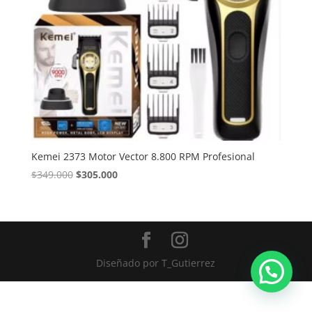
Kemei 2373 Motor Vector 8.800 RPM Profesional
El
El
$
349.000
$
305.000
precio
precio
original
actual
era:
es:
$349.000.
$305.000.
Diseñado por
T_Gutierrez