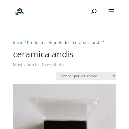
Inicio
/ Productos etiquetados “ceramica andis”
ceramica andis
Ordenado
Mostrando los 2 resultados
por
los
últimos